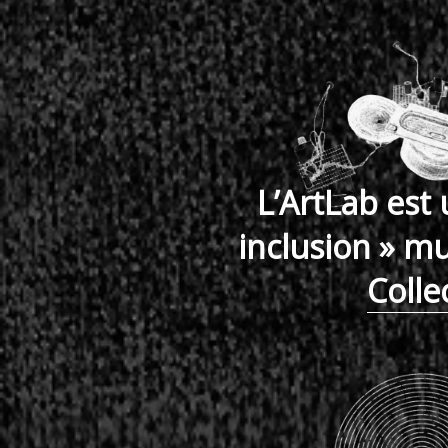
L’ArtLab est
inclusion » m
Colle