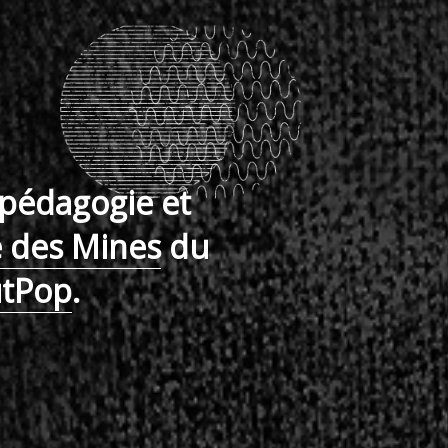
 pédagogie et
e des Mines
du
utPop
.