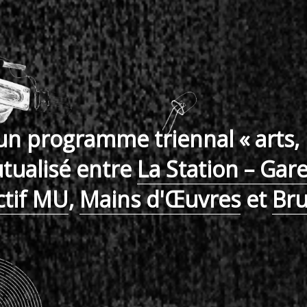
 un programme triennal « arts,
utualisé entre
La Station – Gar
ctif MU
,
Mains d'Œuvres
et
Br